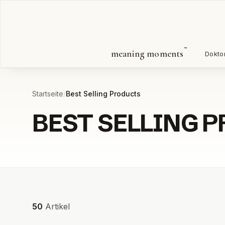
Zum Inhalt springen
™
meaning moments
Dokto
Startseite
/
Best Selling Products
BEST SELLING 
Alle Produkte
Alle Produkte
50
Artikel