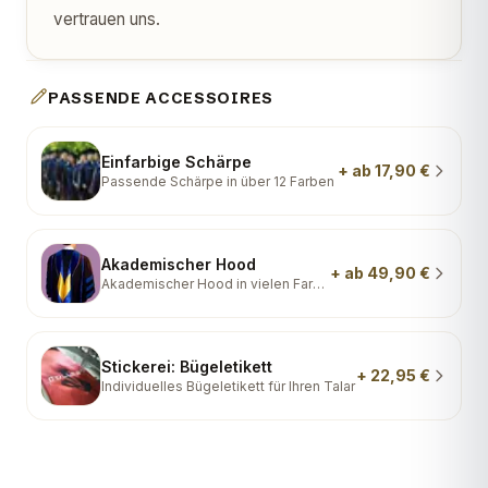
vertrauen uns.
PASSENDE ACCESSOIRES
Einfarbige Schärpe
+
ab 17,90 €
Passende Schärpe in über 12 Farben
Akademischer Hood
+
ab 49,90 €
Akademischer Hood in vielen Farben
Stickerei: Bügeletikett
+
22,95 €
Individuelles Bügeletikett für Ihren Talar