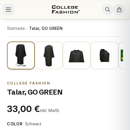
Zum Inhalt springen
Startseite
Talar, GO GREEN
1
/
5
COLLEGE FASHION
Talar, GO GREEN
33,00 €
inkl. MwSt.
COLOR
Schwarz