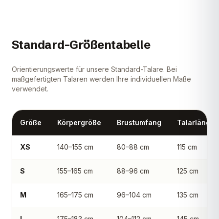
Standard-Größentabelle
Orientierungswerte für unsere Standard-Talare. Bei
maßgefertigten Talaren werden Ihre individuellen Maße
verwendet.
Größe
Körpergröße
Brustumfang
Talarlänge
XS
140–155 cm
80–88 cm
115 cm
S
155–165 cm
88–96 cm
125 cm
M
165–175 cm
96–104 cm
135 cm
L
175–183 cm
104–112 cm
145 cm