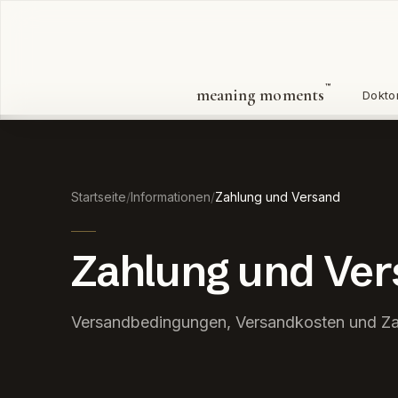
Zum Inhalt springen
™
meaning moments
Dokto
Startseite
/
Informationen
/
Zahlung und Versand
Zahlung und Ve
Versandbedingungen, Versandkosten und Za