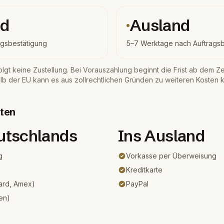
nd
Ausland
agsbestätigung
5–7 Werktage nach Auftragsb
lgt keine Zustellung. Bei Vorauszahlung beginnt die Frist ab dem Zei
b der EU kann es aus zollrechtlichen Gründen zu weiteren Kosten
ten
utschlands
Ins Ausland
g
Vorkasse per Überweisung
Kreditkarte
Card, Amex)
PayPal
en)