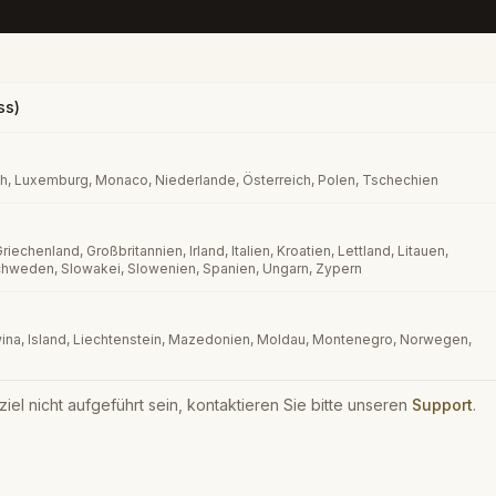
ss)
ch, Luxemburg, Monaco, Niederlande, Österreich, Polen, Tschechien
riechenland, Großbritannien, Irland, Italien, Kroatien, Lettland, Litauen,
Schweden, Slowakei, Slowenien, Spanien, Ungarn, Zypern
na, Island, Liechtenstein, Mazedonien, Moldau, Montenegro, Norwegen,
ziel nicht aufgeführt sein, kontaktieren Sie bitte unseren
Support
.