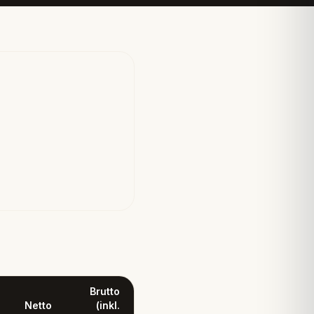
Brutto
Netto
(inkl.