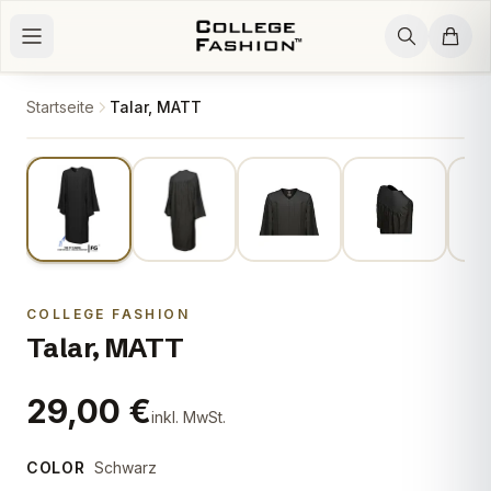
Zum Inhalt springen
Startseite
Talar, MATT
1
/
16
COLLEGE FASHION
Talar, MATT
29,00 €
inkl. MwSt.
COLOR
Schwarz