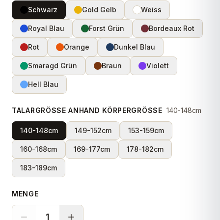
Schwarz
Gold Gelb
Weiss
Royal Blau
Forst Grün
Bordeaux Rot
Rot
Orange
Dunkel Blau
Smaragd Grün
Braun
Violett
Hell Blau
TALARGRÖSSE ANHAND KÖRPERGRÖSSE
140-148cm
140-148cm
149-152cm
153-159cm
160-168cm
169-177cm
178-182cm
183-189cm
MENGE
1