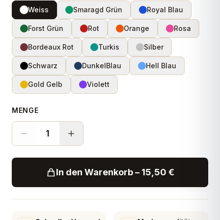
Weiss
Smaragd Grün
Royal Blau
Forst Grün
Rot
Orange
Rosa
Bordeaux Rot
Turkis
Silber
Schwarz
DunkelBlau
Hell Blau
Gold Gelb
Violett
MENGE
1
In den Warenkorb – 15,50 €