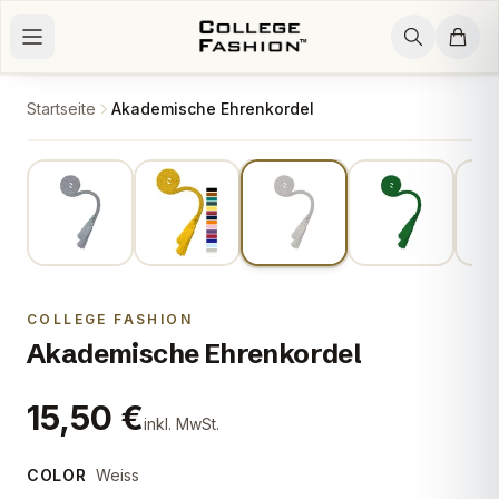
Zum Inhalt springen
Startseite
Akademische Ehrenkordel
3
/
16
COLLEGE FASHION
Akademische Ehrenkordel
15,50 €
inkl. MwSt.
COLOR
Weiss