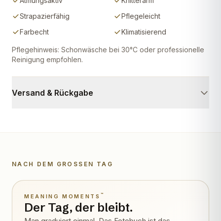
Atmungsaktiv
Knitterarm
Strapazierfähig
Pflegeleicht
Farbecht
Klimatisierend
Pflegehinweis: Schonwäsche bei 30°C oder professionelle
Reinigung empfohlen.
Versand & Rückgabe
NACH DEM GROSSEN TAG
Wird lebendig
™
MEANING MOMENTS
Der Tag, der bleibt.
Man graduiert einmal. Das Fotobuch ist das