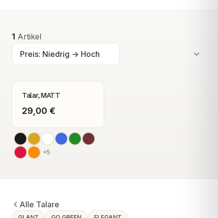
Alle Produkte
1
Artikel
Talar, MATT
29,00 €
+
5
Alle Talare
GLANZ
GO GREEN
ELEGANT