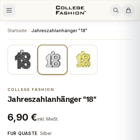
Zum Inhalt springen
Startseite
Jahreszahlanhänger "18"
2
/
3
COLLEGE FASHION
Jahreszahlanhänger "18"
6,90 €
inkl. MwSt.
FUR QUASTE
Silber