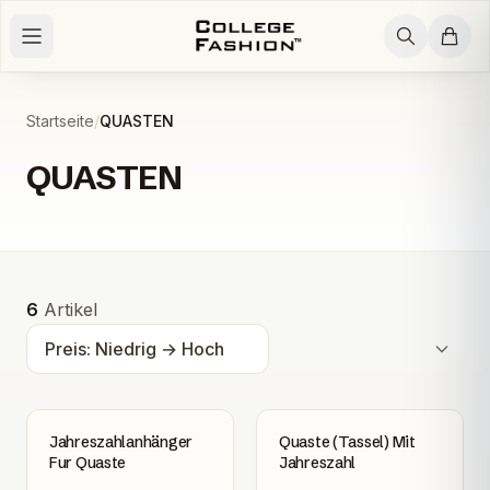
Zum Inhalt springen
Startseite
/
QUASTEN
QUASTEN
Alle Produkte
Alle Produkte
6
Artikel
Jahreszahlanhänger
Quaste (Tassel) Mit
Fur Quaste
Jahreszahl