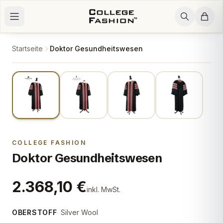
Zum Inhalt springen
Startseite
Doktor Gesundheitswesen
1
/
4
COLLEGE FASHION
Doktor Gesundheitswesen
2.368,10 €
inkl. MwSt.
OBERSTOFF
Silver Wool