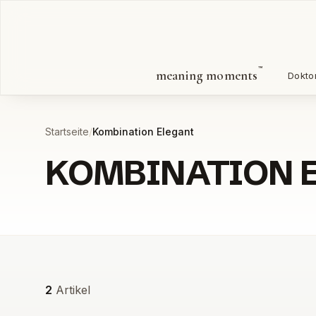
Zum Inhalt springen
™
meaning moments
Dokto
Startseite
/
Kombination Elegant
KOMBINATION 
Alle Produkte
Alle Produkte
2
Artikel