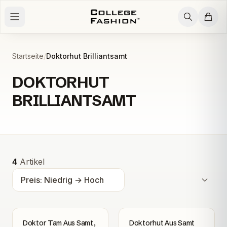
Zum Inhalt springen
Startseite
/
Doktorhut Brilliantsamt
DOKTORHUT
BRILLIANTSAMT
Alle Produkte
Alle Produkte
4
Artikel
Doktor Tam Aus Samt,
Doktorhut Aus Samt