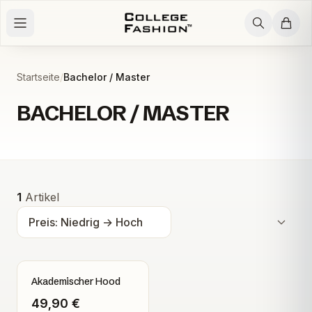
Zum Inhalt springen
Startseite
/
Bachelor / Master
BACHELOR / MASTER
Alle Produkte
Alle Produkte
1
Artikel
Akademischer Hood
49,90 €