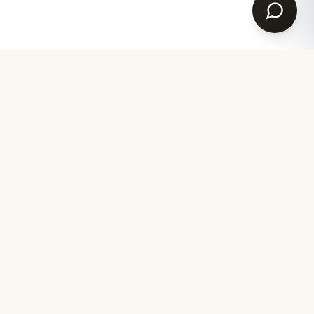
Ihr Partner für akademische Garderobe seit 2007.
Design aus Bayern
PRODUKTE
SERVICE
Doktorhut
Kontakt