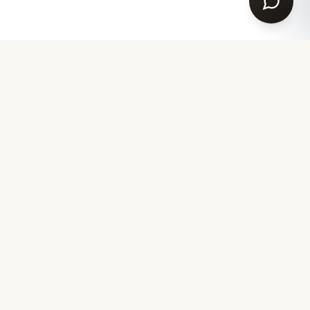
Ihr Partner für akademische Garderobe seit 2007.
Design aus Bayern
PRODUKTE
SERVICE
Doktorhut
Kontakt